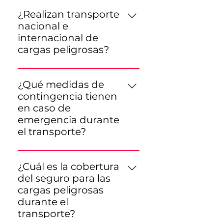
El transporte de cargas
rótulos adecuados.
peligrosas tiene un 30%
¿Realizan transporte
adicional sobre el costo de
nacional e
transporte de carga general.
internacional de
Las tarifas varían según las
cargas peligrosas?
diferentes zonas y se
Actualmente, ofrecemos
determinan en base a la
servicios de transporte de
distancia y características del
¿Qué medidas de
cargas peligrosas a nivel
transporte.
contingencia tienen
nacional. No realizamos
en caso de
transporte internacional de
emergencia durante
cargas peligrosas.
el transporte?
Nuestros choferes están
capacitados para actuar ante
¿Cuál es la cobertura
cualquier emergencia. Todas
del seguro para las
nuestras unidades están
cargas peligrosas
equipadas con matafuegos,
durante el
baldes con
transporte?