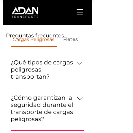
Preguntas frecuentes
Cargas Peligrosas
Fletes
¿Qué tipos de cargas
peligrosas
transportan?
Transportamos una amplia
variedad de cargas peligrosas,
¿Cómo garantizan la
incluyendo anticorrosivos,
seguridad durante el
tóxicos e inflamables. Estos
transporte de cargas
materiales requieren un
peligrosas?
manejo y transporte
Para garantizar la seguridad
especializado para garantizar