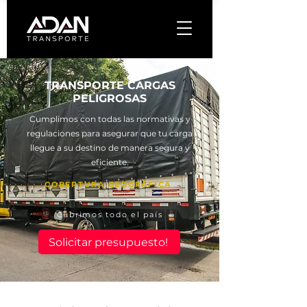
TRANSPORTE CARGAS
PELIGROSAS
Cumplimos con todas las normativas y
regulaciones para asegurar que tu carga
llegue a su destino de manera segura y
eficiente.
COBERTURA GEOGRÁFICA
Cubrimos todo el país
Solicitar presupuesto!