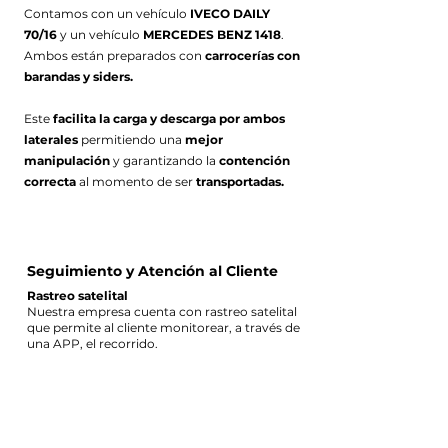
Contamos con un vehículo
IVECO DAILY
70/16
y un vehículo
MERCEDES BENZ 1418
.
Ambos están preparados con
carrocerías con
barandas y siders.
Este
facilita la carga y descarga por ambos
laterales
permitiendo una
mejor
manipulación
y garantizando la
contención
correcta
al momento de ser
transportadas.
Seguimiento y Atención al Cliente
Rastreo satelital
Nuestra empresa cuenta con rastreo satelital
que permite al cliente monitorear, a través de
una APP, el recorrido.
Soporte durante el proceso de transporte
El cliente tiene comunicación directa con el
chofer en todo el proceso de transporte
(desde la carga hasta la entrega).